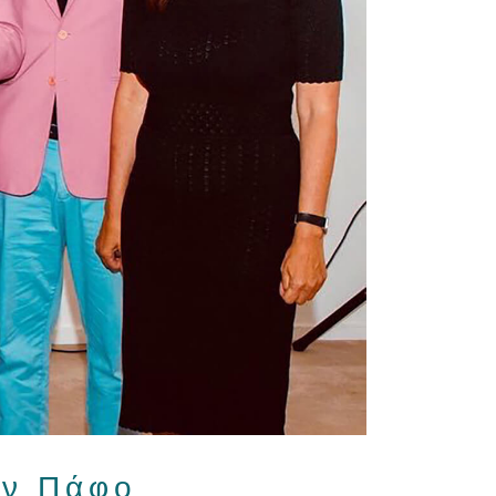
ην Πάφο