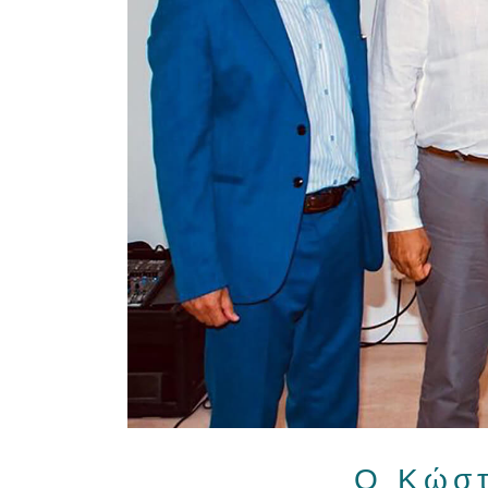
O Κώστ