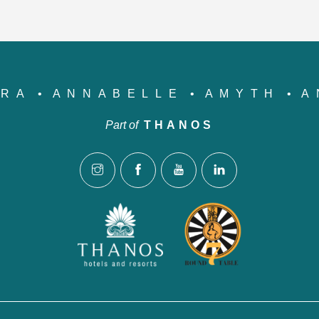
YRA
ANNABELLE
AMYTH
A
Part of
THANOS