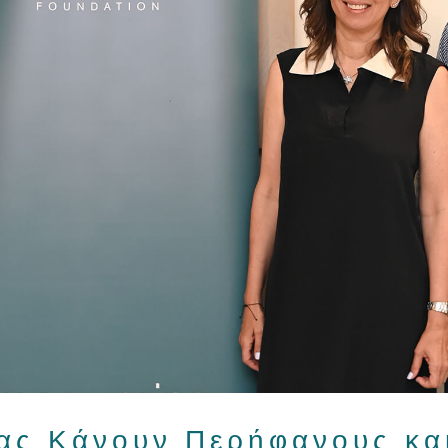
μας Κάνουν Περήφανους και