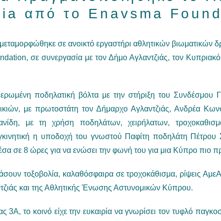
sia από το Enavsma Found
 μεταμορφώθηκε σε ανοικτό εργαστήρι αθλητικών βιωματικών δρ
dation, σε συνεργασία με τον Δήμο Αγλαντζιάς, τον Κυπριακ
ιερωμένη ποδηλατική βόλτα με την στήριξη του Συνδέσμου Γ
κιών, με πρωτοστάτη τον Δήμαρχο Αγλαντζιάς, Ανδρέα Κων
ίδη, με τη χρήση ποδηλάτων, χειρήλατων, τροχοκαθισμάτ
γκινητική η υποδοχή του γνωστού Παφίτη ποδηλάτη Πέτρου 
σα σε 8 ώρες για να ενώσει την φωνή του για μια Κύπρο πιο 
ιμάσουν τοξοβολία, καλαθόσφαιρα σε τροχοκάθισμα, ρίψεις Αμε
ντζιάς και της Αθλητικής Ένωσης Αστυνομικών Κύπρου.
 3Α, το κοινό είχε την ευκαιρία να γνωρίσει τον τυφλό παγκο