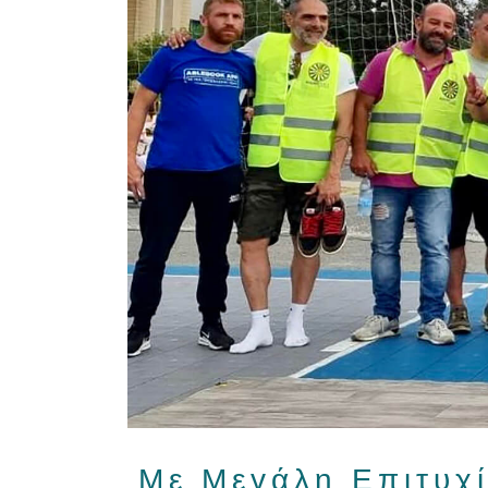
Με Μεγάλη Επιτυχί