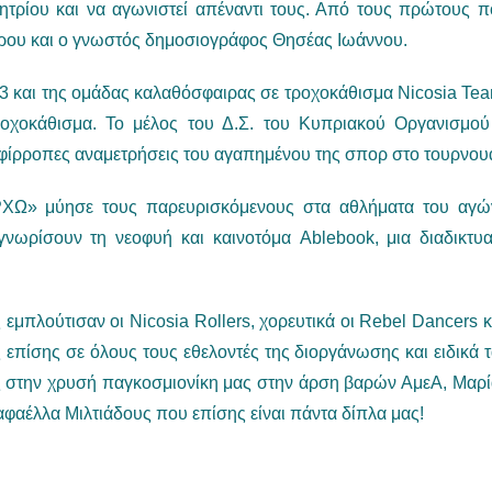
τρίου και να αγωνιστεί απέναντι τους. Από τους πρώτους π
ρου και ο γνωστός δημοσιογράφος Θησέας Ιωάννου.
3 και της ομάδας καλαθόσφαιρας σε τροχοκάθισμα Nicosia Team
ροχοκάθισμα. Το μέλος του Δ.Σ. του Κυπριακού Οργανισμο
φίρροπες αναμετρήσεις του αγαπημένου της σπορ στο τουρνου
Ω» μύησε τους παρευρισκόμενους στα αθλήματα του αγών
 γνωρίσουν τη νεοφυή και καινοτόμα Ablebook, μια διαδικτ
 εμπλούτισαν οι Nicosia Rollers, χορευτικά οι Rebel Dancers
ς επίσης σε όλους τους εθελοντές της διοργάνωσης και ειδικ
ίες στην χρυσή παγκοσμιονίκη μας στην άρση βαρών ΑμεΑ, Μαρί
αφαέλλα Μιλτιάδους που επίσης είναι πάντα δίπλα μας!