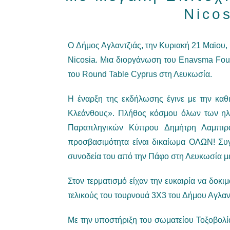
Nico
O Δήμος Αγλαντζιάς, την Κυριακή 21 Μαϊου,
Nicosia. Μια διοργάνωση του Enavsma Foun
του Round Table Cyprus στη Λευκωσία.
Η έναρξη της εκδήλωσης έγινε με την καθ
Κλεάνθους». Πλήθος κόσμου όλων των ηλι
Παραπληγικών Κύπρου Δημήτρη Λαμπιραν
προσβασιμότητα είναι δικαίωμα ΟΛΩΝ! Συ
συνοδεία του από την Πάφο στη Λευκωσία μέ
Στον τερματισμό είχαν την ευκαιρία να δοκ
τελικούς του τουρνουά 3Χ3 του Δήμου Αγλα
Με την υποστήριξη του σωματείου Τοξοβολίας