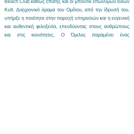
Beach Club καθώς επίσης και οι μπουτίκ επώνυμων ειδών
Kult. Διαχρονικό όραμα του Ομίλου, από την ίδρυσή του,
υπήρξε η ποιότητα στην παροχή υπηρεσιών και η ευγενική
και αυθεντική φιλοξενία, επενδύοντας στους ανθρώπους
και στις κοινότητες. Ο Όμιλος παραμένει ένας
ανθρωποκεντρικός οργανισμός, ο οποίος εργοδοτεί πέραν
των 1,000 ατόμων που μοιράζονται τις ίδιες αξίες και το
ίδιο πάθος για τη δουλειά τους. Έμπρακτη είναι η
υλοποίηση της δέσμευσης του Ομίλου για ισότητα των
φύλων στο εργασιακό περιβάλλον, με ποσοστά 49%
γυναίκες και 51% άνδρες.
Τα ξενοδοχεία του Ομίλου έχουν διακριθεί αρκετές φορές
εντός και εκτός Κύπρου, για τις εγκαταστάσεις, τις
υπηρεσίες που παρέχουν, καθώς και τα άτομα που
απαρτίζουν το προσωπικό. Στον πυρήνα της κουλτούρας
του Ομίλου βρίσκεται ένα πρόγραμμα πολλαπλών