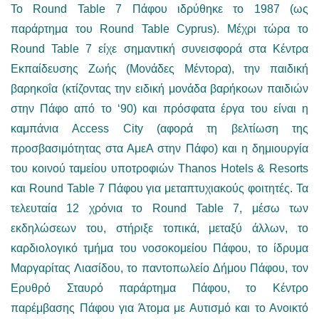
Το Round Table 7 Πάφου ιδρύθηκε το 1987 (ως
παράρτημα του Round Table Cyprus). Μέχρι τώρα το
Round Table 7 είχε σημαντική συνεισφορά στα Κέντρα
Εκπαίδευσης Ζωής (Μονάδες Μέντορα), την παιδική
βαρηκοΐα (κτίζοντας την ειδική μονάδα βαρήκοων παιδιών
στην Πάφο από το ‘90) και πρόσφατα έργα του είναι η
καμπάνια Access City (αφορά τη βελτίωση της
προσβασιμότητας στα ΑμεΑ στην Πάφο) και η δημιουργία
του κοινού ταμείου υποτροφιών Thanos Hotels & Resorts
και Round Table 7 Πάφου για μεταπτυχιακούς φοιτητές. Τα
τελευταία 12 χρόνια το Round Table 7, μέσω των
εκδηλώσεων του, στήριξε τοπικά, μεταξύ άλλων, το
καρδιολογικό τμήμα του νοσοκομείου Πάφου, το ίδρυμα
Μαργαρίτας Λιασίδου, το παντοπωλείο Δήμου Πάφου, τον
Ερυθρό Σταυρό παράρτημα Πάφου, το Κέντρο
παρέμβασης Πάφου για Άτομα με Αυτισμό και το Ανοικτό