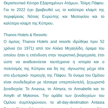
Θεραπευτικό Κέντρο Εξαρτημένων Ατόμων, Τόλμη Πάφου.
Για το 2022 έχει βραβευθεί ως το καλύτερο κλαμπ της
περιφέρειας Νότιας Ευρώπης και Μεσογείου και το
καλύτερο κλαμπ της Κύπρου.
Thanos Hotels & Resorts:
Ο όμιλος Thanos Hotels and resorts ιδρύθηκε πριν 52
χρόνια (το 1971) από τον Αλέκο Μιχαηλίδη, όραμα του
οποίου ήταν η επένδυση στην τουριστική βιομηχανία, έτσι
ώστε να αναδεικνύεται ταυτόχρονα η ιστορία και ο
πολιτισμός της Κύπρου και δη της -άγνωστης μέχρι τότε
στο εξωτερικό- περιοχής της Πάφου. Το όνομα του Ομίλου
είναι συνδεδεμένο με τέσσερα υπερπολυτελή, ξεχωριστά
ξενοδοχεία: Το Anassa, το Almyra, το Annabelle και το
Amyth of Mykonos. Την ομάδα των ξενοδοχείων του
Ομίλου συμπληρώνουν, το all-day-destination Antasia